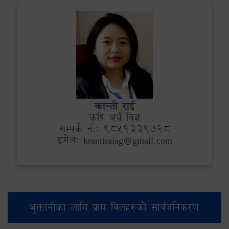
क्रान्ती राई
कृषि अर्थ विज्ञ
सम्पर्क नं.: 9851339728
इमेल: krantiraiag@gmail.com
भुक्तानीका लागि प्राप्त विलहरुको सार्वजनिकरण