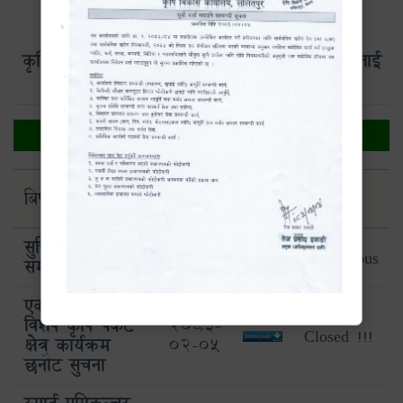
कृषि विकास कार्यालय, ललितपुरको वेबसाइटमा यहाँलाई
हार्दिक स्वागत छ |
सूचना
जारी
अन्तिम
बिषय
फाईल
मिति
म्याद
सुचि दर्ता
2083-
Continuous
सम्बन्धमा
04-05
एक जिल्ला एक
विशेष कृषि पकेट
2083-
Closed !!!
क्षेत्र कार्यक्रम
02-05
छनौट सुचना