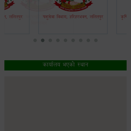
भवन, ललितपुर
पशुसेवा विभाग, हरिहरभवन, ललितपुर
कृषि 
कार्यालय भएकाे स्थान