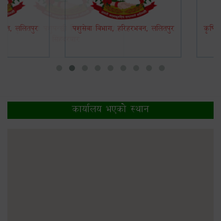
भवन, ललितपुर
पशुसेवा विभाग, हरिहरभवन, ललितपुर
कृषि 
कार्यालय भएकाे स्थान