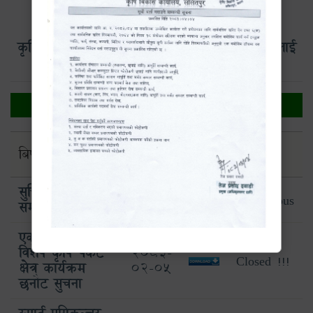
कृषि विकास कार्यालय, ललितपुरको वेबसाइटमा यहाँलाई
हार्दिक स्वागत छ |
सूचना
जारी
अन्तिम
बिषय
फाईल
मिति
म्याद
सुचि दर्ता
2083-
Continuous
सम्बन्धमा
04-05
एक जिल्ला एक
विशेष कृषि पकेट
2083-
Closed !!!
क्षेत्र कार्यक्रम
02-05
छनौट सुचना