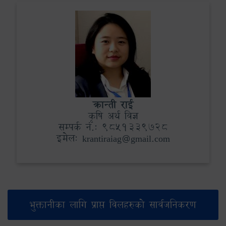
क्रान्ती राई
कृषि अर्थ विज्ञ
सम्पर्क नं.: 9851339728
इमेल: krantiraiag@gmail.com
भुक्तानीका लागि प्राप्त विलहरुको सार्वजनिकरण